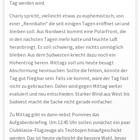
Tag werden wird.
Charly spricht, vielleicht etwas zu euphemistisch, von
einer „Rennbahn“ die seit einigen Tagen eröffnet sei und
bleiben soll. Aus Nordwest kommt eine Polarfront, die
in den nächsten Tagen mehr kalte und feuchte Luft
heranbringt. Es soll schwierig, aber nichts unmöglich
bleiben. Aus dem Südwesten kriecht dazu noch ein
Höhentrog herein. Mittags soll uns heute besagt
Abschirmung heimsuchen. Sollte die fehlen, könnte der
Tag gut fliegbar sein. Falls sie kommt, wäre der Tag fast
nicht zu gebrauchen. Daher wird gegen Mittag weiter
evaluiert und neu entschieden. Starker Wind aus West bis
Südwest macht die Sache nicht gerade einfacher.
Zu Mittag gibt es dann nebst Pommes das
Aufgabenbriefing. Um 12:45 Uhr sollen zunächst ein paar
Clubklasse-Flugzeuge als Testbojen hinaufgeschickt
werden. Das ist heute vielleicht die bessere Wahl, bevor