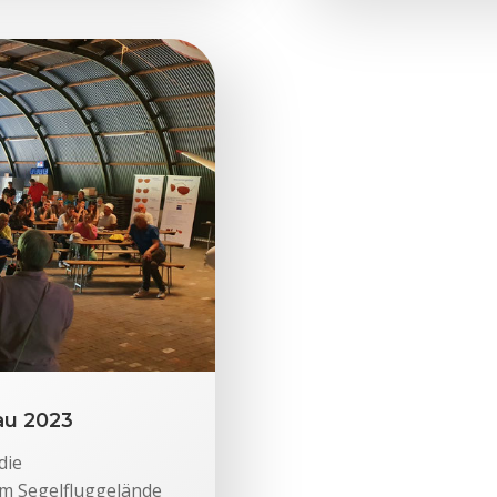
au 2023
die
em Segelfluggelände