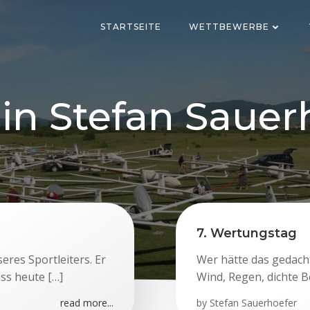
STARTSEITE
WETTBEWERBE
 in
Stefan Sauer
7. Wertungstag
eres Sportleiters. Er
Wer hätte das gedacht
ss heute […]
Wind, Regen, dichte 
read more...
by
Stefan Sauerhoefer